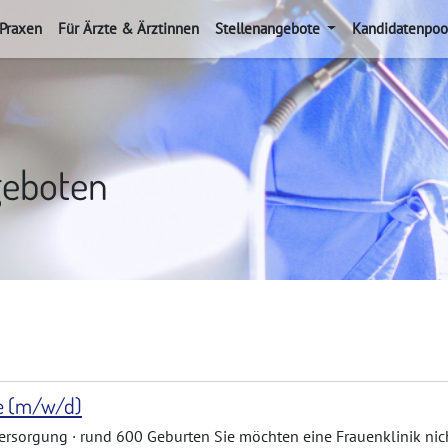
 Praxen
Für Ärzte & Ärztinnen
Stellenangebote
Kandidatenpoo
geboten
fe (m/w/d)
ersorgung · rund 600 Geburten Sie möchten eine Frauenklinik nic