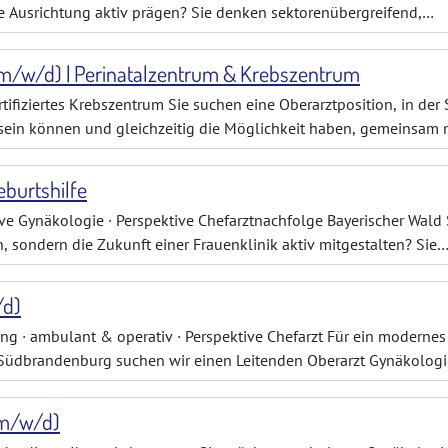
ge Ausrichtung aktiv prägen? Sie denken sektorenübergreifend,
 sinnvoll miteinander verbinden
(m/w/d) | Perinatalzentrum & Krebszentrum
rtifiziertes Krebszentrum Sie suchen eine Oberarztposition, in der 
g sein können und gleichzeitig die Möglichkeit haben, gemeinsam 
nklinik weiterzuen
eburtshilfe
ve Gynäkologie · Perspektive Chefarztnachfolge Bayerischer Wald 
sondern die Zukunft einer Frauenklinik aktiv mitgestalten? Sie
ogie, Geburtshilfe und s
/d)
g · ambulant & operativ · Perspektive Chefarzt Für ein modernes
Südbrandenburg suchen wir einen Leitenden Oberarzt Gynäkologi
kologischen Versorgung (ambulant
(m/w/d)