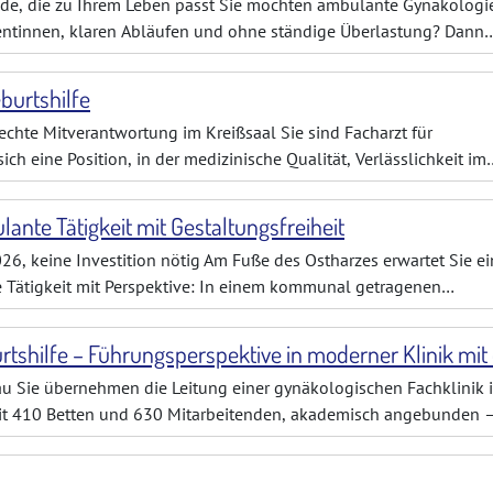
de, die zu Ihrem Leben passt Sie möchten ambulante Gynäkologi
tientinnen, klaren Abläufen und ohne ständige Überlastung? Dann
 Für ein etabliertes,
burtshilfe
chte Mitverantwortung im Kreißsaal Sie sind Facharzt für
h eine Position, in der medizinische Qualität, Verlässlichkeit im
g im Vordergrund stehen? Dann erwar
nte Tätigkeit mit Gestaltungsfreiheit
6, keine Investition nötig Am Fuße des Ostharzes erwartet Sie ei
e Tätigkeit mit Perspektive: In einem kommunal getragenen
n Sie zum Jahreswechsel eine voll ausg
u Sie übernehmen die Leitung einer gynäkologischen Fachklinik 
 410 Betten und 630 Mitarbeitenden, akademisch angebunden 
twortung liegen Geburtshilfe, gynäkolog