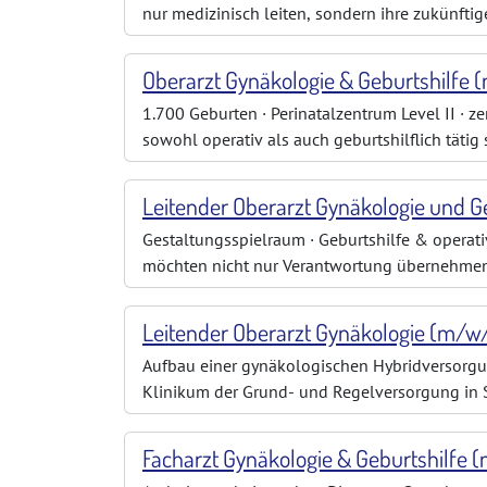
nur medizinisch leiten, sondern ihre zukünfti
möchten ambulante und stationäre Versorgung
Oberarzt Gynäkologie & Geburtshilfe 
1.700 Geburten · Perinatalzentrum Level II · ze
sowohl operativ als auch geburtshilflich täti
einer neuen chefärztlichen Leitung eine Fraue
Leitender Oberarzt Gynäkologie und G
Gestaltungsspielraum · Geburtshilfe & operati
möchten nicht nur Verantwortung übernehmen, 
suchen eine Position, in der operative Gynäkol
Leitender Oberarzt Gynäkologie (m/w
Aufbau einer gynäkologischen Hybridversorgun
Klinikum der Grund- und Regelversorgung in 
(m/w/d), der den Aufbau einer hybriden gynä
Facharzt Gynäkologie & Geburtshilfe 