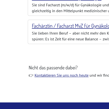
Sie sind Facharzt (m/w/d) für Gynäkologie und 
gleichzeitig in den Mittelpunkt medizinischer
Brust- und Eierstockkrebs der renommierten Un
Fachärztin / Facharzt MvZ für Gynäko
Sie lieben Ihren Beruf – aber nicht mehr den K
spüren: Es ist Zeit für eine neue Balance – z
ein genauer Blick auf diese Position. Das Beso
Nicht das passende dabei?
👉
Kontaktieren Sie uns noch heute
und wir find