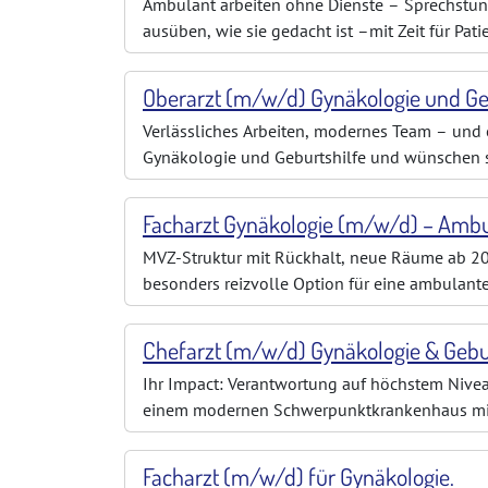
Ambulant arbeiten ohne Dienste – Sprechstun
ausüben, wie sie gedacht ist –mit Zeit für Pa
lohnt sich ein genauer Blick auf diese Position.
Oberarzt (m/w/d) Gynäkologie und Ge
Verlässliches Arbeiten, modernes Team – und e
Gynäkologie und Geburtshilfe und wünschen sic
Team und echte Verantwortung im Klinikallta
Facharzt Gynäkologie (m/w/d) – Ambula
MVZ-Struktur mit Rückhalt, neue Räume ab 202
besonders reizvolle Option für eine ambulant
medizinischen Versorgungszentrum übernehme
Ihr Impact: Verantwortung auf höchstem Nivea
einem modernen Schwerpunktkrankenhaus mit
und regional bestens vernetzt. In Ihrer Veran
Facharzt (m/w/d) für Gynäkologie.