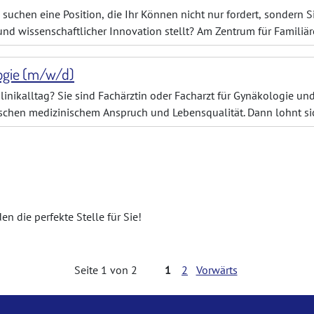
suchen eine Position, die Ihr Können nicht nur fordert, sondern S
 und wissenschaftlicher Innovation stellt? Am Zentrum für Familiä
iversitätsklinik
logie (m/w/d)
linikalltag? Sie sind Fachärztin oder Facharzt für Gynäkologie un
wischen medizinischem Anspruch und Lebensqualität. Dann lohnt si
ndere an dieser Po
en die perfekte Stelle für Sie!
Seite 1 von 2
1
2
Vorwärts