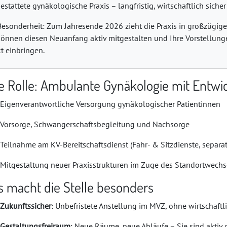
estattete gynäkologische Praxis – langfristig, wirtschaftlich sich
Besonderheit: Zum Jahresende 2026 zieht die Praxis in großzügig
können diesen Neuanfang aktiv mitgestalten und Ihre Vorstellunge
kt einbringen.
re Rolle: Ambulante Gynäkologie mit Entwi
Eigenverantwortliche Versorgung gynäkologischer Patientinnen
Vorsorge, Schwangerschaftsbegleitung und Nachsorge
Teilnahme am KV-Bereitschaftsdienst (Fahr- & Sitzdienste, separat
Mitgestaltung neuer Praxisstrukturen im Zuge des Standortwechs
s macht die Stelle besonders
Zukunftssicher
: Unbefristete Anstellung im MVZ, ohne wirtschaftl
Gestaltungsfreiraum
: Neue Räume, neue Abläufe – Sie sind aktiv 