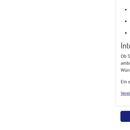
In
Ob S
ambu
Wün
Ein 
Vere