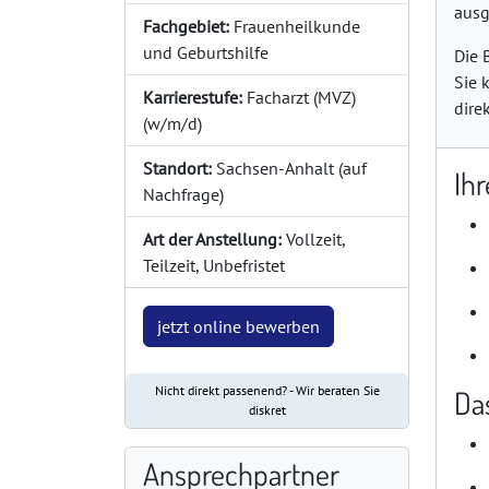
ausg
Fachgebiet:
Frauenheilkunde
und Geburtshilfe
Die 
Sie 
Karrierestufe:
Facharzt (MVZ)
dire
(w/m/d)
Standort:
Sachsen-Anhalt (auf
Ih
Nachfrage)
Art der Anstellung:
Vollzeit,
Teilzeit, Unbefristet
jetzt online bewerben
Nicht direkt passenend? - Wir beraten Sie
Da
diskret
Ansprechpartner