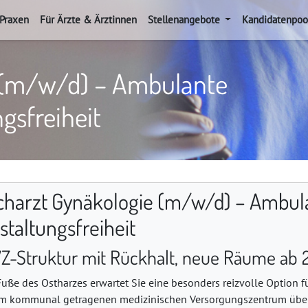
 Praxen
Für Ärzte & Ärztinnen
Stellenangebote
Kandidatenpoo
 (m/w/d) – Ambulante
ngsfreiheit
charzt Gynäkologie (m/w/d) – Ambulan
staltungsfreiheit
Z-Struktur mit Rückhalt, neue Räume ab 20
uße des Ostharzes erwartet Sie eine besonders reizvolle Option fü
m kommunal getragenen medizinischen Versorgungszentrum über