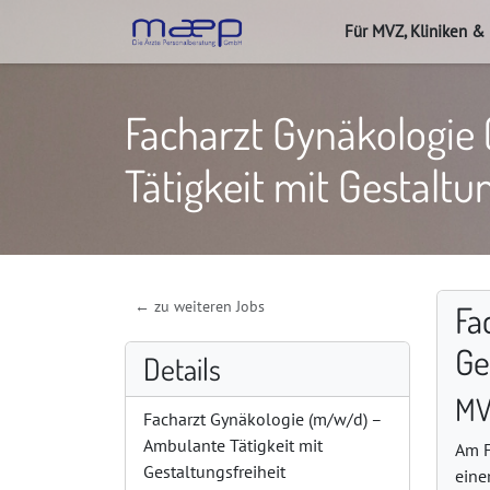
Für MVZ, Kliniken &
Facharzt Gynäkologie
Tätigkeit mit Gestaltu
← zu weiteren Jobs
Fa
Ge
Details
MV
Facharzt Gynäkologie (m/w/d) –
Ambulante Tätigkeit mit
Am F
Gestaltungsfreiheit
eine