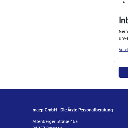
In
Gern
unve
Vere
maep GmbH - Die Ärzte Personalberatung
Altenberger Straße 46a