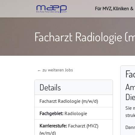
Für MVZ, Kliniken &
Facharzt Radiologie 
← zu weiteren Jobs
Fa
Am
Details
Di
Facharzt Radiologie (m/w/d)
Sie 
Fachgebiet:
Radiologie
stru
Karrierestufe:
Facharzt (MVZ)
Dann
(w/m/d)