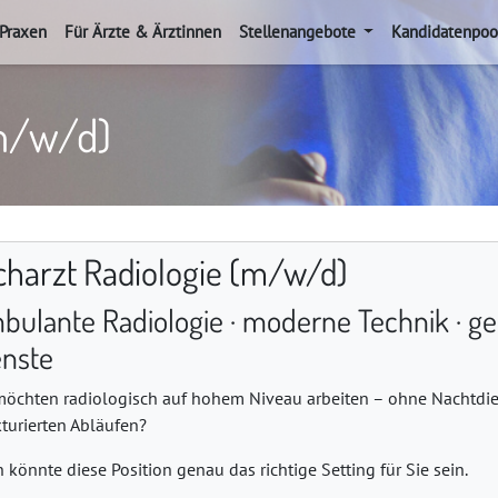
 Praxen
Für Ärzte & Ärztinnen
Stellenangebote
Kandidatenpoo
(m/w/d)
charzt Radiologie (m/w/d)
bulante Radiologie · moderne Technik · ge
enste
möchten radiologisch auf hohem Niveau arbeiten – ohne Nachtdien
kturierten Abläufen?
 könnte diese Position genau das richtige Setting für Sie sein.