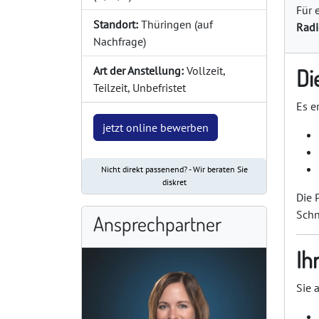
Für 
Standort:
Thüringen (auf
Radi
Nachfrage)
Art der Anstellung:
Vollzeit,
Di
Teilzeit, Unbefristet
Es e
jetzt online bewerben
Nicht direkt passenend? - Wir beraten Sie
diskret
Die 
Schn
Ansprechpartner
Ih
Sie 