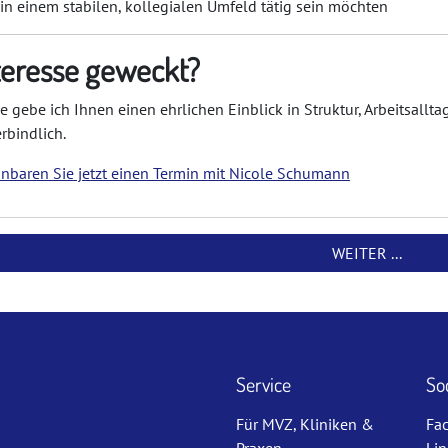
in einem stabilen, kollegialen Umfeld tätig sein möchten
teresse geweckt?
e gebe ich Ihnen einen ehrlichen Einblick in Struktur, Arbeitsallt
rbindlich.
inbaren Sie jetzt einen Termin mit Nicole Schumann
WEITER ...
Service
So
Für MVZ, Kliniken &
Fa