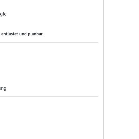
gie
 entlastet und planbar
.
ung