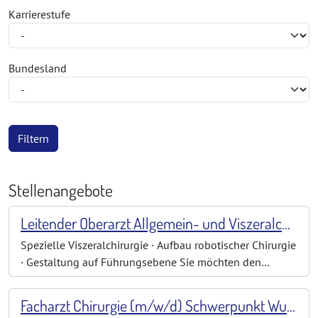
Karrierestufe
Bundesland
Filtern
Stellenangebote
Leitender Oberarzt Allgemein- und Viszeralchirurgie (m/w/d)
Spezielle Viszeralchirurgie · Aufbau robotischer Chirurgie
· Gestaltung auf Führungsebene Sie möchten den
nächsten Karriereschritt gehen – aber nicht in eine
Position wechseln, in der bereits alles festgelegt ist? Sie
Facharzt Chirurgie (m/w/d) Schwerpunkt Wundmedizin & komplexe Behandlungsverläufe
möchten Ihre operative Erfahrung einbringen, eine Klinik