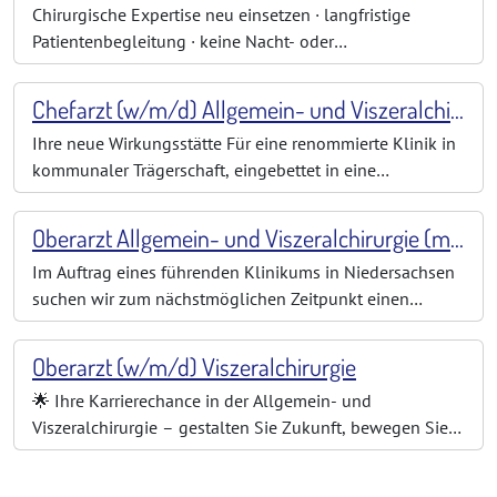
Chirurgische Expertise neu einsetzen · langfristige
aktiv mitentwicke
Patientenbegleitung · keine Nacht- oder
Wochenenddienste Viele erfahrene Chirurginnen und
Chirurgen kennen das Dilemma: Die operative Erfahrung
Chefarzt (w/m/d) Allgemein- und Viszeralchirurgie
ist vorhanden, die medizinische Verantwortung macht
Ihre neue Wirkungsstätte Für eine renommierte Klinik in
weiterhin Freude – aber Dienste, OP-Druck und st
kommunaler Trägerschaft, eingebettet in eine
lebenswerte Region mit hoher medizinischer
Versorgungsdichte und starkem Netzwerk, suchen wir im
Oberarzt Allgemein- und Viszeralchirurgie (m/w/d)
Rahmen einer altersbedingten Nachfolgeregelung
Im Auftrag eines führenden Klinikums in Niedersachsen
eine/n Chefarzt (w/m/d) für Allgemein- und Viszeral
suchen wir zum nächstmöglichen Zeitpunkt einen
Oberarzt (m/w/d) für Allgemein- und Viszeralchirurgie.
Das Haus der Schwerpunktversorgung genießt einen
Oberarzt (w/m/d) Viszeralchirurgie
exzellenten Ruf und bietet eine moderne medizinische
🌟 Ihre Karrierechance in der Allgemein- und
Infrastruktur mit innovativen Behandl
Viszeralchirurgie – gestalten Sie Zukunft, bewegen Sie
Menschen! Haben Sie den Wunsch, wirklich etwas zu
bewirken? In einer Klinik, die nicht nur modern