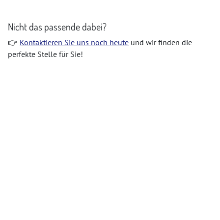
ausgestattet ist, sondern auch den Menschen in den
Mittelpunkt stellt? Hier haben Sie die Chance,
Nicht das passende dabei?
👉
Kontaktieren Sie uns noch heute
und wir finden die
perfekte Stelle für Sie!