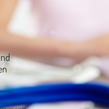
und
en
derungen
tinnen und Ärzte
tige und stabile