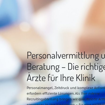
Personalvermittlung 
Beratung – Die richtig
Ärzte für Ihre Klinik
Personalmangel, Zeitdruck und komplexe Anfor
erfordern effiziente Lösungen. Als Ihre externe
Recruitingabteilung bringen wir qualifizierte Ärz
passgenau in Ihre Einrichtung – für eine nachhal