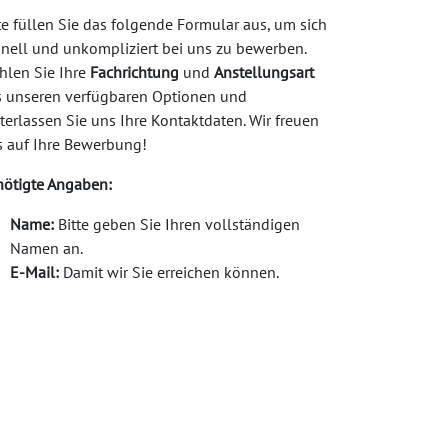
te füllen Sie das folgende Formular aus, um sich
nell und unkompliziert bei uns zu bewerben.
hlen Sie Ihre
Fachrichtung
und
Anstellungsart
s unseren verfügbaren Optionen und
terlassen Sie uns Ihre Kontaktdaten. Wir freuen
s auf Ihre Bewerbung!
nötigte Angaben:
Name:
Bitte geben Sie Ihren vollständigen
Namen an.
E-Mail:
Damit wir Sie erreichen können.
Telefon:
Für Rückfragen oder ein erstes
Gespräch.
Lebenslauf hochladen:
Laden Sie Ihren
Lebenslauf im PDF-Format hoch.
 freuen uns darauf, Sie kennenzulernen!