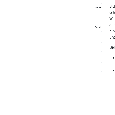
Bit
sch
Wä
au
hin
un
Be
Wir