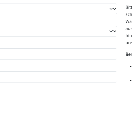
Bit
sch
Wä
au
hin
un
Be
Wir