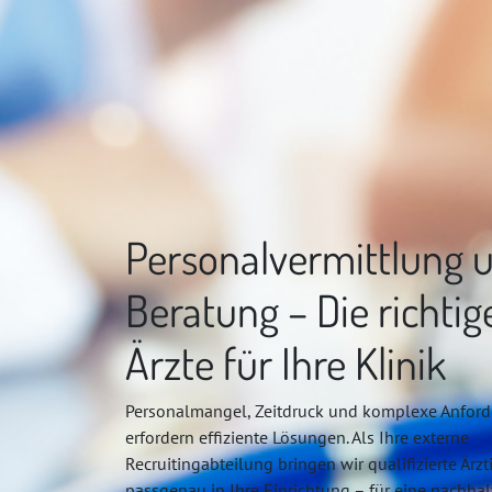
Personalvermittlung 
Beratung – Die richtig
Ärzte für Ihre Klinik
Personalmangel, Zeitdruck und komplexe Anfor
erfordern effiziente Lösungen. Als Ihre externe
Recruitingabteilung bringen wir qualifizierte Ärz
passgenau in Ihre Einrichtung – für eine nachhal