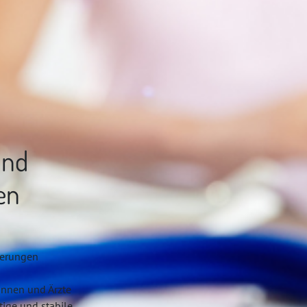
und
en
derungen
tinnen und Ärzte
tige und stabile